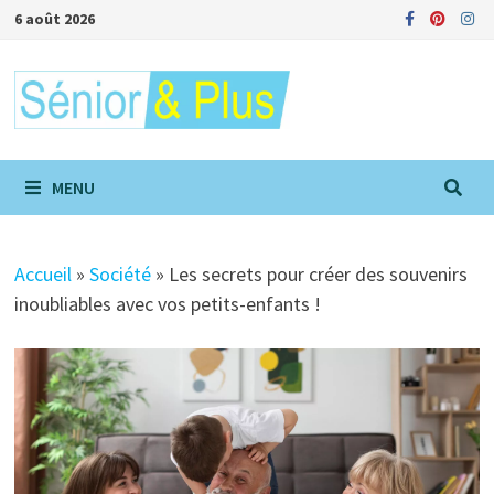
Passer
6 août 2026
au
contenu
MENU
Accueil
»
Société
»
Les secrets pour créer des souvenirs
inoubliables avec vos petits-enfants !