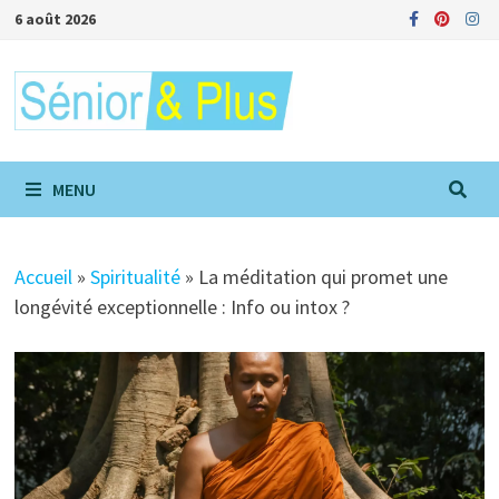
Passer
6 août 2026
au
contenu
MENU
Accueil
»
Spiritualité
»
La méditation qui promet une
longévité exceptionnelle : Info ou intox ?