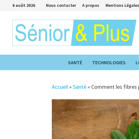
Passer
6 août 2026
Nous contacter
A propos
Mentions Légale
au
contenu
SANTÉ
TECHNOLOGIES
L
Accueil
»
Santé
»
Comment les fibres 